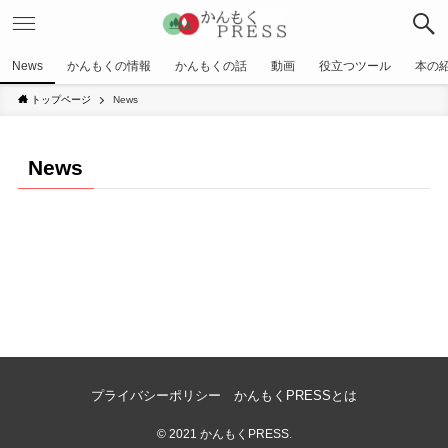
News
かんもくの情報
かんもくの話
動画
役立つツール
本の
トップページ
News
News
プライバシーポリシー
かんもくPRESSとは
©
2021 かんもくPRESS.