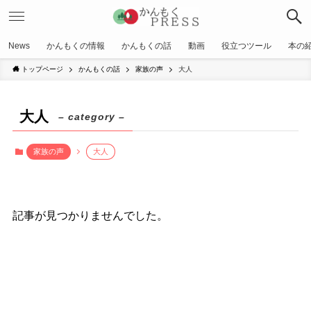
News
かんもくの情報
かんもくの話
動画
役立つツール
本の
トップページ
かんもくの話
家族の声
大人
大人
– category –
家族の声
大人
記事が見つかりませんでした。